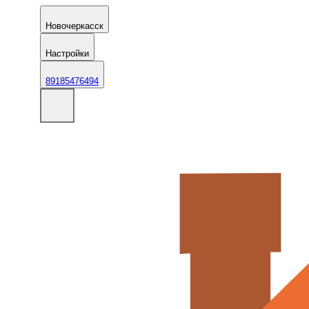
Новочеркасск
Настройки
89185476494