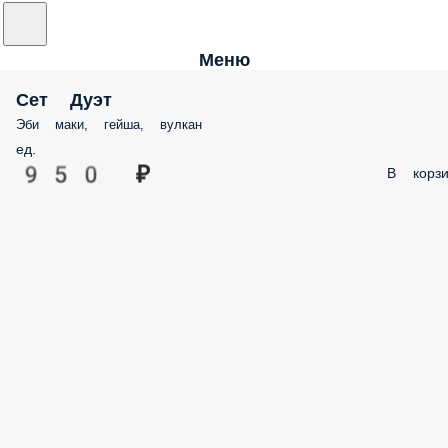
Меню
Сет Дуэт
Эби маки, гейша, вулкан
ед.
950 ₽
В корзи