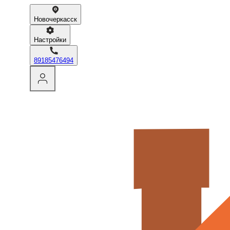
Новочеркасск
Настройки
89185476494